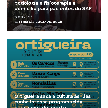
podoloxía e fisioterapia a
domicilio para pacientes do SAF
21 Xullo, 2026
en
BENESTAR
,
FACENDA
,
NOVAS
Leer
mais
Ortigueira saca a cultura ás rúas
cunha intensa programación
para o mes de agosto