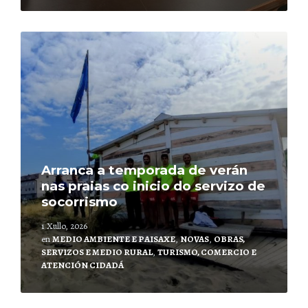
Leer
mais
Arranca a temporada de verán
nas praias co inicio do servizo de
socorrismo
1 Xullo, 2026
en
MEDIO AMBIENTE E PAISAXE
,
NOVAS
,
OBRAS,
SERVIZOS E MEDIO RURAL
,
TURISMO, COMERCIO E
ATENCIÓN CIDADÁ