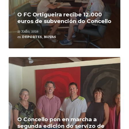
O FC Ortigueira recibe 12.000
euros de subvención do Concello
23 Xullo, 2026
en
DEPORTES
,
NOVAS
Leer
mais
O Concello pon en marcha a
segunda edición do servizo de