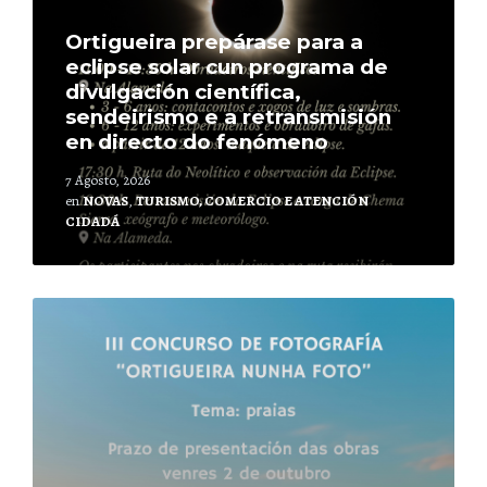
Ortigueira prepárase para a
eclipse solar cun programa de
divulgación científica,
sendeirismo e a retransmisión
en directo do fenómeno
7 Agosto, 2026
en
NOVAS
,
TURISMO, COMERCIO E ATENCIÓN
CIDADÁ
Leer
mais