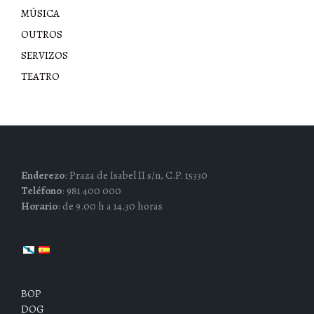
MÚSICA
OUTROS
SERVIZOS
TEATRO
Enderezo
: Praza de Isabel II s/n, C.P. 15330
Teléfono
: 981 400 000
Horario
: de 9.00 h a 14.30 horas
BOP
DOG