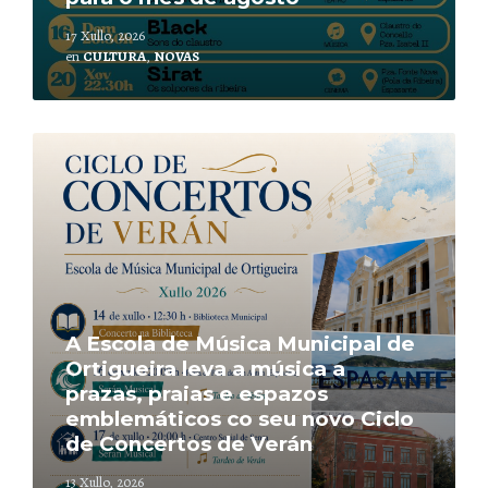
17 Xullo, 2026
en
CULTURA
,
NOVAS
Leer
mais
A Escola de Música Municipal de
Ortigueira leva a música a
prazas, praias e espazos
emblemáticos co seu novo Ciclo
de Concertos de Verán
13 Xullo, 2026