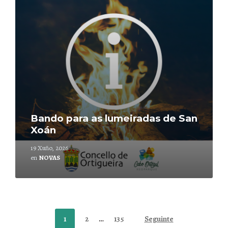
Bando para as lumeiradas de San
Xoán
19 Xuño, 2026
en
NOVAS
Paxinación
1
2
…
135
Seguinte