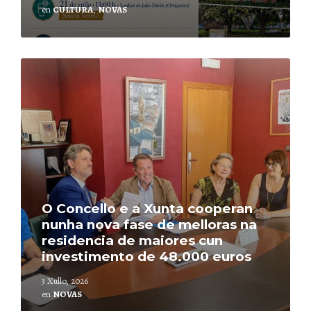
en
CULTURA
,
NOVAS
Leer
mais
O Concello e a Xunta cooperan
nunha nova fase de melloras na
residencia de maiores cun
investimento de 48.000 euros
3 Xullo, 2026
en
NOVAS