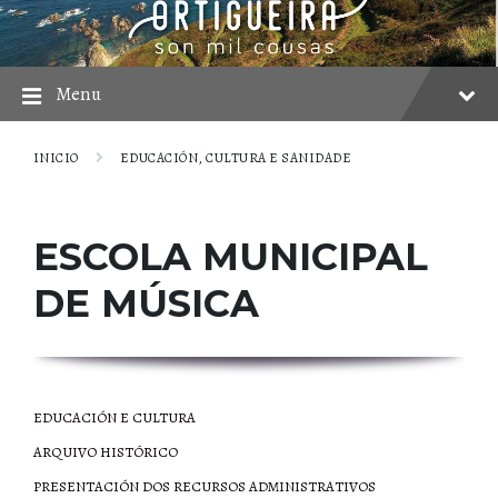
Skip
Skip
Skip
to
to
to
content
main
footer
navigation
Menu
INICIO
EDUCACIÓN, CULTURA E SANIDADE
ESCOLA MUNICIPAL
DE MÚSICA
EDUCACIÓN E CULTURA
ARQUIVO HISTÓRICO
PRESENTACIÓN DOS RECURSOS ADMINISTRATIVOS