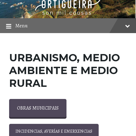
Skip
Skip
Skip
to
to
to
content
main
footer
navigation
Menu
URBANISMO, MEDIO
AMBIENTE E MEDIO
RURAL
OBRAS MUNICIPAIS
INCIDENCIAS, AVERÍAS E EMERXENCIAS