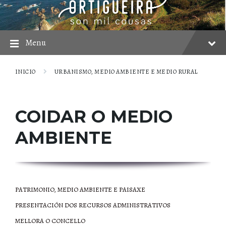
Skip
Skip
Skip
to
to
to
content
main
footer
navigation
Menu
INICIO
URBANISMO, MEDIO AMBIENTE E MEDIO RURAL
COIDAR O MEDIO
AMBIENTE
PATRIMONIO, MEDIO AMBIENTE E PAISAXE
PRESENTACIÓN DOS RECURSOS ADMINISTRATIVOS
MELLORA O CONCELLO