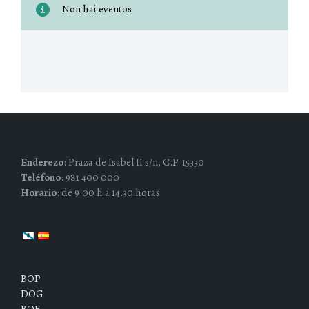
Non hai eventos
Enderezo
: Praza de Isabel II s/n, C.P. 15330
Teléfono
: 981 400 000
Horario
: de 9.00 h a 14.30 horas
BOP
DOG
BOE