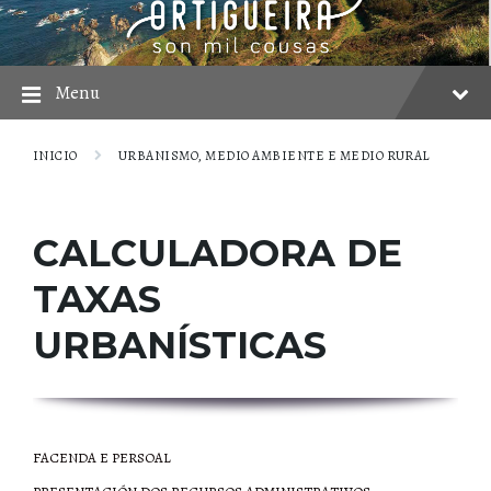
Skip
Skip
Skip
to
to
to
content
main
footer
navigation
Menu
INICIO
URBANISMO, MEDIO AMBIENTE E MEDIO RURAL
CALCULADORA DE
TAXAS
URBANÍSTICAS
FACENDA E PERSOAL