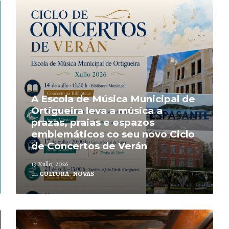
Leer
mais
A Escola de Música Municipal de
Ortigueira leva a música a
prazas, praias e espazos
emblemáticos co seu novo Ciclo
de Concertos de Verán
13 Xullo, 2026
en
CULTURA
,
NOVAS
Leer
mais