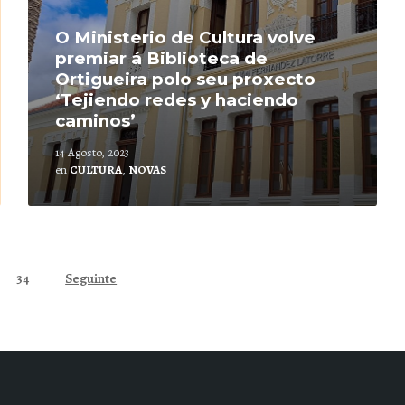
O Ministerio de Cultura volve
premiar á Biblioteca de
Ortigueira polo seu proxecto
‘Tejiendo redes y haciendo
caminos’
14 Agosto, 2023
en
CULTURA
,
NOVAS
34
Seguinte