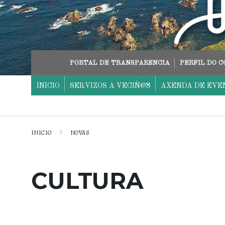
Skip
Skip
Skip
to
to
to
content
main
footer
navigation
PORTAL DE TRANSPARENCIA
PERFIL DO 
INICIO
SERVIZOS A VECIÑ@S
AXENDA DE EVE
INICIO
NOVAS
CULTURA