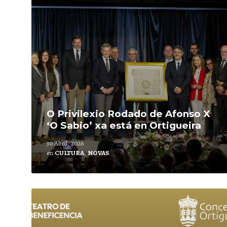
O Privilexio Rodado de Afonso X
‘O Sabio’ xa está en Ortigueira
30 Abril, 2026
en
CULTURA
,
NOVAS
Leer
mais