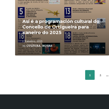
Así é a programación cultural do
Concello de Ortigueira para
xaneiro do 2025
1 Xaneiro, 2025
en
CULTURA
,
NOVAS
Paxinación
1
2
…
de
entradas