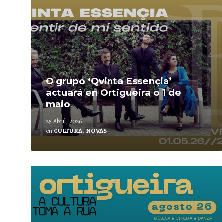
O grupo ‘Qvinta Essençia’
actuará en Ortigueira o 1 de
maio
25 Abril, 2026
en
CULTURA
,
NOVAS
Leer
mais