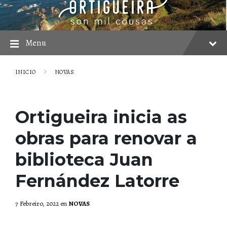
Skip
Skip
Skip
to
to
to
content
main
footer
navigation
Menu
INICIO
NOVAS
Ortigueira inicia as
obras para renovar a
biblioteca Juan
Fernández Latorre
7 Febreiro, 2022
en
NOVAS