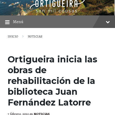
saltar
Saltar
Saltar
al
a
al
contenido
la
pie
navegación
principal
Menú
INICIO
NOTICIAS
Ortigueira inicia las
obras de
rehabilitación de la
biblioteca Juan
Fernández Latorre
7 febrero, 2022
en
NOTICIAS