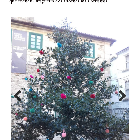
que encheu Ortigueira dos adornos mais orixinais:
Previ
Next
ous