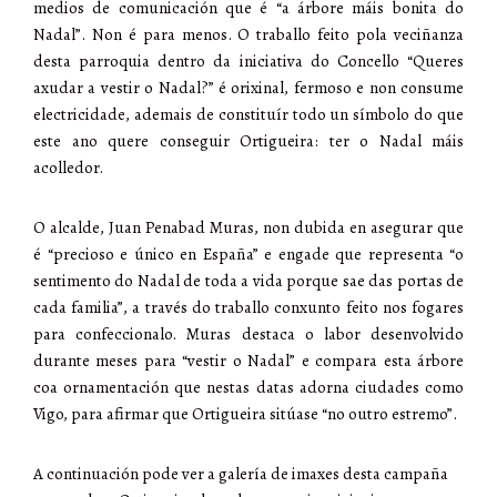
medios de comunicación que é “a árbore máis bonita do
Nadal”. Non é para menos. O traballo feito pola veciñanza
desta parroquia dentro da iniciativa do Concello “Queres
axudar a vestir o Nadal?” é orixinal, fermoso e non consume
electricidade, ademais de constituír todo un símbolo do que
este ano quere conseguir Ortigueira: ter o Nadal máis
acolledor.
O alcalde, Juan Penabad Muras, non dubida en asegurar que
é “precioso e único en España” e engade que representa “o
sentimento do Nadal de toda a vida porque sae das portas de
cada familia”, a través do traballo conxunto feito nos fogares
para confeccionalo. Muras destaca o labor desenvolvido
durante meses para “vestir o Nadal” e compara esta árbore
coa ornamentación que nestas datas adorna ciudades como
Vigo, para afirmar que Ortigueira sitúase “no outro estremo”.
A continuación pode ver a galería de imaxes desta campaña