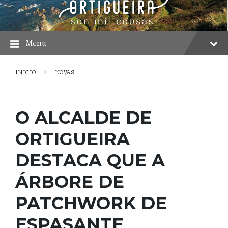
Skip
Skip
Skip
to
to
to
content
main
footer
navigation
Menu
INICIO
NOVAS
O ALCALDE DE
ORTIGUEIRA
DESTACA QUE A
ÁRBORE DE
PATCHWORK DE
ESPASANTE