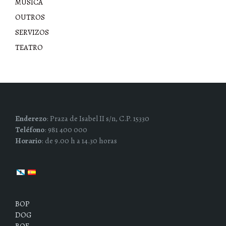
MÚSICA
OUTROS
SERVIZOS
TEATRO
Enderezo
: Praza de Isabel II s/n, C.P. 15330
Teléfono
: 981 400 000
Horario
: de 9.00 h a 14.30 horas
BOP
DOG