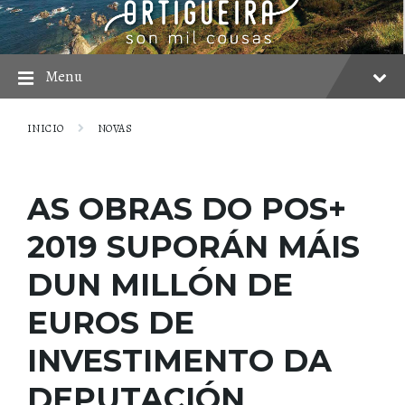
Skip
Skip
Skip
to
to
to
content
main
footer
navigation
Menu
INICIO
NOVAS
AS OBRAS DO POS+
2019 SUPORÁN MÁIS
DUN MILLÓN DE
EUROS DE
INVESTIMENTO DA
DEPUTACIÓN