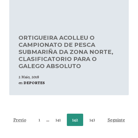
ORTIGUEIRA ACOLLEU O
CAMPIONATO DE PESCA
SUBMARIÑA DA ZONA NORTE,
CLASIFICATORIO PARA O
GALEGO ABSOLUTO
2 Maio, 2018
en
DEPORTES
Paxinación
Previo
1
…
141
142
143
Seguinte
de