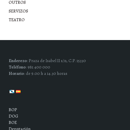
OUTROS
SERVIZOS
TEATRO
Enderezo
: Praza de Isabel II s/n, C.P. 15330
Teléfono
: 981 400 000
Horario
: de 9.00 h a 14.30 horas
BOP
DOG
BOE
Deputación