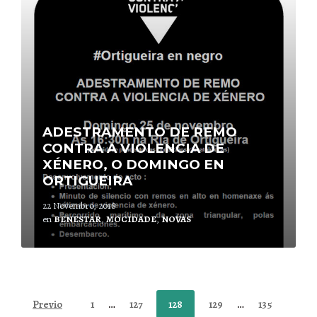
ADESTRAMENTO DE REMO
CONTRA A VIOLENCIA DE
XÉNERO, O DOMINGO EN
ORTIGUEIRA
22 Novembro, 2018
en
BENESTAR
,
MOCIDADE
,
NOVAS
Paxinación
Previo
1
…
127
128
129
…
135