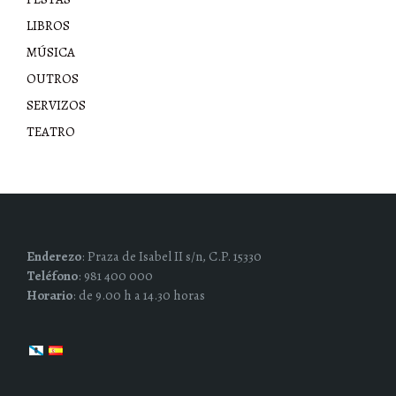
LIBROS
MÚSICA
OUTROS
SERVIZOS
TEATRO
Enderezo
: Praza de Isabel II s/n, C.P. 15330
Teléfono
: 981 400 000
Horario
: de 9.00 h a 14.30 horas