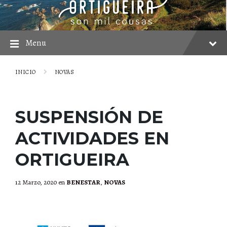
Skip
Skip
Skip
to
to
to
content
main
footer
navigation
Menu
INICIO
NOVAS
SUSPENSIÓN DE
ACTIVIDADES EN
ORTIGUEIRA
12 Marzo, 2020
en
BENESTAR
,
NOVAS