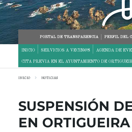
saltar
Saltar
Saltar
al
a
al
contenido
la
pie
navegación
principal
PORTAL DE TRANSPARENCIA
PERFIL DEL
INICIO
SERVICIOS A VECIN@S
AGENDA DE EV
CITA PREVIA EN EL AYUNTAMIENTO DE ORTIGUEI
INICIO
NOTICIAS
SUSPENSIÓN DE
EN ORTIGUEIRA