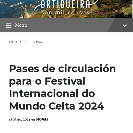
Skip
Skip
Skip
to
to
to
content
main
footer
navigation
Menu
INICIO
NOVAS
Pases de circulación
para o Festival
Internacional do
Mundo Celta 2024
15 Maio, 2024
en
NOVAS