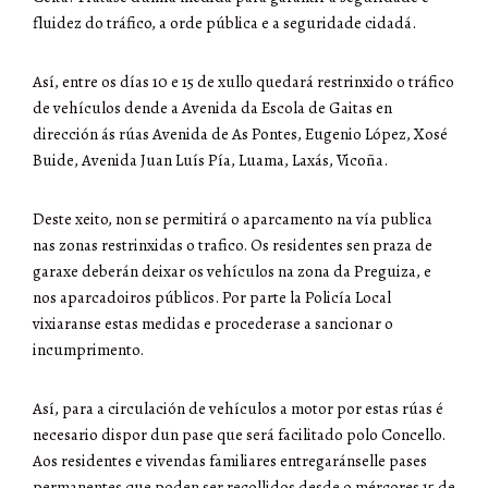
fluidez do tráfico, a orde pública e a seguridade cidadá.
Así, entre os días 10 e 15 de xullo quedará restrinxido o tráfico
de vehículos dende a Avenida da Escola de Gaitas en
dirección ás rúas Avenida de As Pontes, Eugenio López, Xosé
Buide, Avenida Juan Luís Pía, Luama, Laxás, Vicoña.
Deste xeito, non se permitirá o aparcamento na vía publica
nas zonas restrinxidas o trafico. Os residentes sen praza de
garaxe deberán deixar os vehículos na zona da Preguiza, e
nos aparcadoiros públicos. Por parte la Policía Local
vixiaranse estas medidas e procederase a sancionar o
incumprimento.
Así, para a circulación de vehículos a motor por estas rúas é
necesario dispor dun pase que será facilitado polo Concello.
Aos residentes e vivendas familiares entregaránselle pases
permanentes que poden ser recollidos desde o mércores 15 de