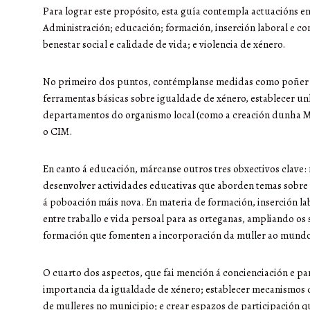
Para lograr este propósito, esta guía contempla actuacións e
Administración; educación; formación, inserción laboral e co
benestar social e calidade de vida; e violencia de xénero.
No primeiro dos puntos, contémplanse medidas como poñer a
ferramentas básicas sobre igualdade de xénero, establecer un
departamentos do organismo local (como a creación dunha Me
o CIM.
En canto á educación, márcanse outros tres obxectivos clave:
desenvolver actividades educativas que aborden temas sobre 
á poboación máis nova. En materia de formación, inserción l
entre traballo e vida persoal para as orteganas, ampliando os s
formación que fomenten a incorporación da muller ao mundo
O cuarto dos aspectos, que fai mención á concienciación e pa
importancia da igualdade de xénero; establecer mecanismos
de mulleres no municipio; e crear espazos de participación q