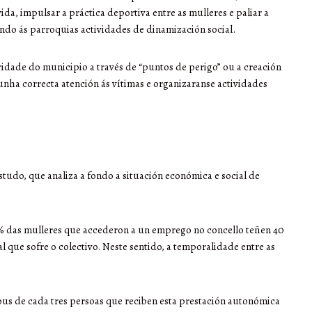
da, impulsar a práctica deportiva entre as mulleres e paliar a
ando ás parroquias actividades de dinamización social.
uridade do municipio a través de “puntos de perigo” ou a creación
unha correcta atención ás vítimas e organizaranse actividades
tudo, que analiza a fondo a situación económica e social de
5% das mulleres que accederon a un emprego no concello teñen 40
l que sofre o colectivo. Neste sentido, a temporalidade entre as
Dous de cada tres persoas que reciben esta prestación autonómica