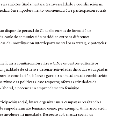
n seis ámbitos fundamentais: transversalidade e coordinación na
nciliación; empoderamento, concienciación e participación social;
o dispor do persoal do Concello cursos de formación e
ha canle de comunicación periódico entre os diferentes
sa de Coordinación Interdepartamental para tratar), e potenciar
 mellorar a comunicación entre o CIM e os centros educativos,
a igualdade de xénero e deseñar actividades dirixidas e adaptadas
aboral e conciliación, búscase garantir unha adecuada combinación
ervizos e as políticas a este respecto; ofertar actividades de
 laboral; e potenciar o emprendemento feminino.
rticipación social, busca organizar máis campañas resaltando a
 de empoderamento feminino como, por exemplo, unha asociación
ue involucren á mocidade. Respecto ao benestar social, os