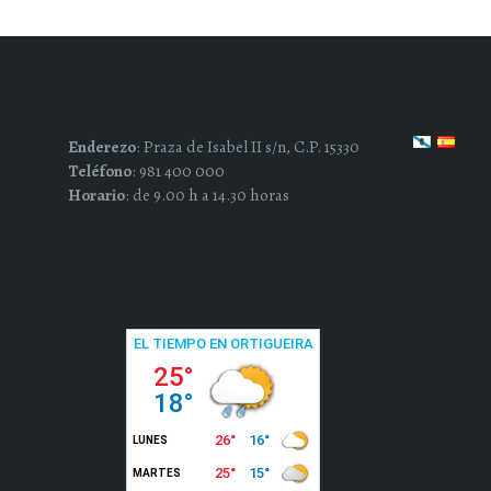
Enderezo
: Praza de Isabel II s/n, C.P. 15330
Teléfono
: 981 400 000
Horario
: de 9.00 h a 14.30 horas