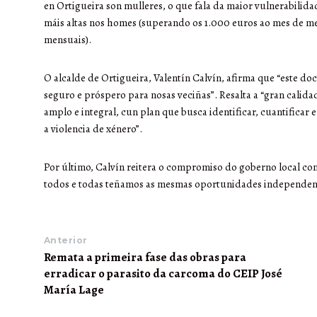
en Ortigueira son mulleres, o que fala da maior vulnerabilid
máis altas nos homes (superando os 1.000 euros ao mes de m
mensuais).
O alcalde de Ortigueira, Valentín Calvín, afirma que “este do
seguro e próspero para nosas veciñas”. Resalta a “gran cali
amplo e integral, cun plan que busca identificar, cuantificar
a violencia de xénero”.
Por último, Calvín reitera o compromiso do goberno local con 
todos e todas teñamos as mesmas oportunidades independen
Anterior
Remata a primeira fase das obras para
erradicar o parasito da carcoma do CEIP José
María Lage