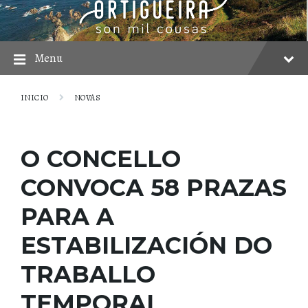
Skip
Skip
Skip
to
to
to
content
main
footer
navigation
Menu
INICIO
NOVAS
O CONCELLO
CONVOCA 58 PRAZAS
PARA A
ESTABILIZACIÓN DO
TRABALLO
TEMPORAL