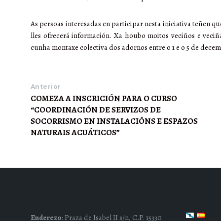
As persoas interesadas en participar nesta iniciativa teñen q
lles ofrecerá información. Xa houbo moitos veciños e veciña
cunha montaxe colectiva dos adornos entre o 1 e o 5 de decem
Anterior
COMEZA A INSCRICIÓN PARA O CURSO
“COORDINACIÓN DE SERVIZOS DE
SOCORRISMO EN INSTALACIÓNS E ESPAZOS
NATURAIS ACUÁTICOS”
Enderezo
: Praza de Isabel II s/n, C.P. 15330