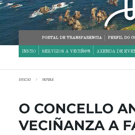
Skip
Skip
Skip
to
to
to
content
main
footer
navigation
PORTAL DE TRANSPARENCIA
PERFIL DO 
INICIO
SERVIZOS A VECIÑ@S
AXENDA DE EVE
INICIO
NOVAS
O CONCELLO A
VECIÑANZA A 