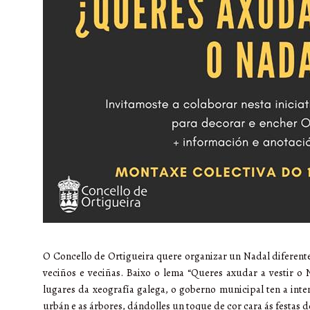
O Concello de Ortigueira quere organizar un Nadal diferente 
veciños e veciñas. Baixo o lema “Queres axudar a vestir o
lugares da xeografía galega, o goberno municipal ten a inte
urbán e as árbores, dándolles un toque de cor cara ás festas 