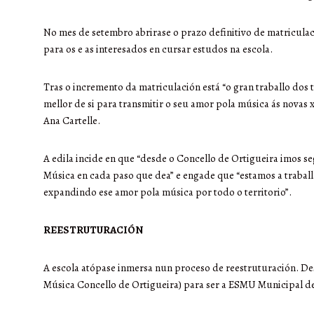
No mes de setembro abrirase o prazo definitivo de matriculac
para os e as interesados en cursar estudos na escola.
Tras o incremento da matriculación está “o gran traballo dos t
mellor de si para transmitir o seu amor pola música ás novas 
Ana Cartelle.
A edila incide en que “desde o Concello de Ortigueira imos s
Música en cada paso que dea” e engade que “estamos a traball
expandindo ese amor pola música por todo o territorio”.
REESTRUTURACIÓN
A escola atópase inmersa nun proceso de reestruturación. Des
Música Concello de Ortigueira) para ser a ESMU Municipal de