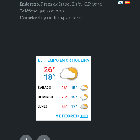
Enderezo
: Praza de Isabel II s/n, C.P. 15330
Teléfono
: 981 400 000
Horario
: de 9.00 h a 14.30 horas