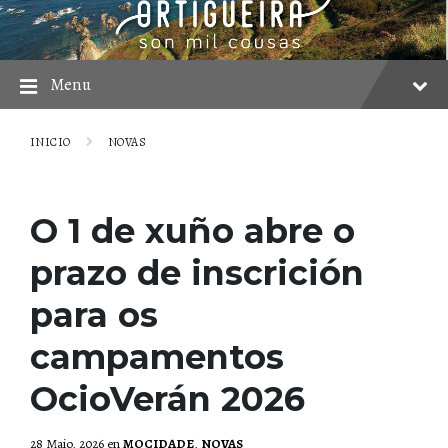
Skip
Skip
Skip
to
to
to
content
main
footer
navigation
Menu
INICIO
NOVAS
O 1 de xuño abre o
prazo de inscrición
para os
campamentos
OcioVerán 2026
28 Maio, 2026
en
MOCIDADE
,
NOVAS