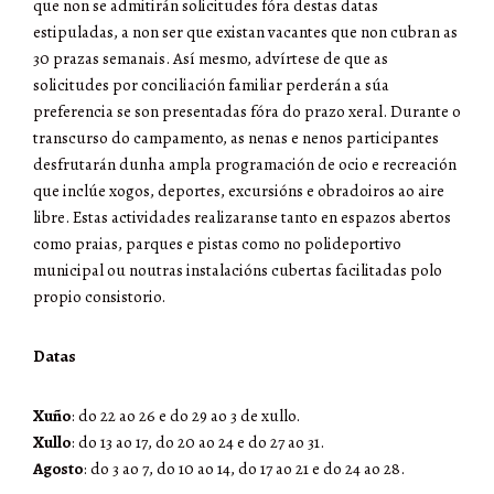
que non se admitirán solicitudes fóra destas datas
estipuladas, a non ser que existan vacantes que non cubran as
30 prazas semanais
.
Así mesmo, advírtese de que as
solicitudes por conciliación familiar perderán a súa
preferencia se son presentadas fóra do prazo xeral
.
Durante o
transcurso do campamento, as nenas e nenos participantes
desfrutarán dunha ampla programación de ocio e recreación
que inclúe xogos, deportes, excursións e obradoiros ao aire
libre
.
Estas actividades realizaranse tanto en espazos abertos
como praias, parques e pistas como no polideportivo
municipal ou noutras instalacións cubertas facilitadas polo
propio consistorio.
Datas
Xuño
: do 22 ao 26 e do 29 ao 3 de xullo.
Xullo
: do 13 ao 17, do 20 ao 24 e do 27 ao 31.
Agosto
: do 3 ao 7, do 10 ao 14, do 17 ao 21 e do 24 ao 28.