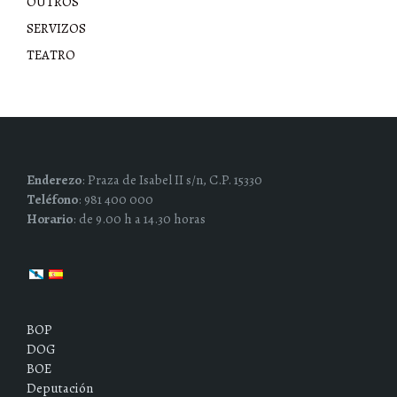
OUTROS
SERVIZOS
TEATRO
Enderezo
: Praza de Isabel II s/n, C.P. 15330
Teléfono
: 981 400 000
Horario
: de 9.00 h a 14.30 horas
BOP
DOG
BOE
Deputación