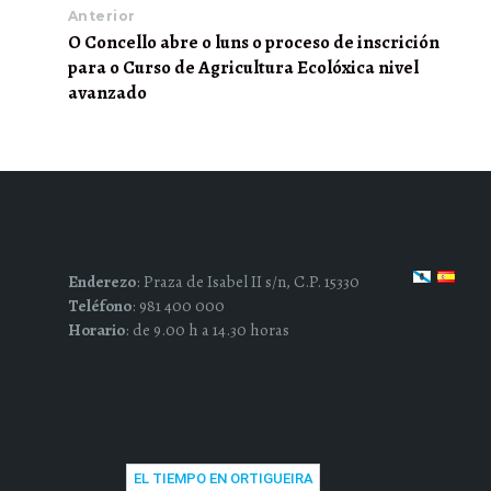
Anterior
O Concello abre o luns o proceso de inscrición
para o Curso de Agricultura Ecolóxica nivel
avanzado
Enderezo
: Praza de Isabel II s/n, C.P. 15330
Teléfono
: 981 400 000
Horario
: de 9.00 h a 14.30 horas