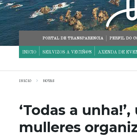
Skip
Skip
Skip
to
to
to
content
main
footer
navigation
PORTAL DE TRANSPARENCIA
PERFIL DO 
INICIO
SERVIZOS A VECIÑ@S
AXENDA DE EVE
INICIO
NOVAS
‘Todas a unha!’,
mulleres organi