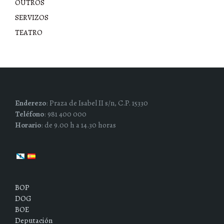
OUTROS
SERVIZOS
TEATRO
Enderezo
: Praza de Isabel II s/n, C.P. 15330
Teléfono
: 981 400 000
Horario
: de 9.00 h a 14.30 horas
BOP
DOG
BOE
Deputación