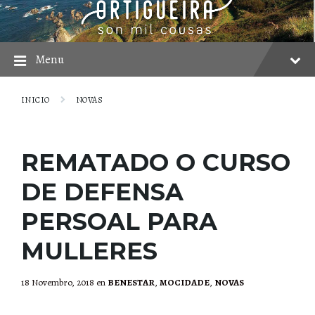
Skip
Skip
Skip
to
to
to
content
main
footer
navigation
Menu
INICIO
NOVAS
REMATADO O CURSO
DE DEFENSA
PERSOAL PARA
MULLERES
18 Novembro, 2018
en
BENESTAR
,
MOCIDADE
,
NOVAS