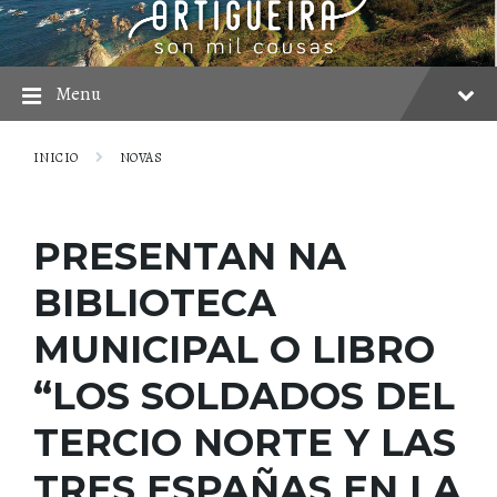
Skip
Skip
Skip
to
to
to
content
main
footer
navigation
Menu
INICIO
NOVAS
PRESENTAN NA
BIBLIOTECA
MUNICIPAL O LIBRO
“LOS SOLDADOS DEL
TERCIO NORTE Y LAS
TRES ESPAÑAS EN LA