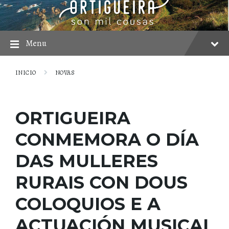
Skip
Skip
Skip
to
to
to
content
main
footer
navigation
Menu
INICIO
NOVAS
ORTIGUEIRA
CONMEMORA O DÍA
DAS MULLERES
RURAIS CON DOUS
COLOQUIOS E A
ACTUACIÓN MUSICAL