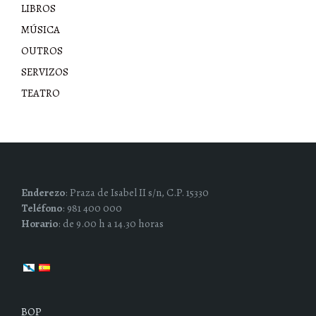
LIBROS
MÚSICA
OUTROS
SERVIZOS
TEATRO
Enderezo
: Praza de Isabel II s/n, C.P. 15330
Teléfono
: 981 400 000
Horario
: de 9.00 h a 14.30 horas
BOP