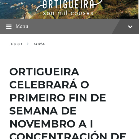
Skip
Skip
Skip
to
to
to
content
main
footer
navigation
Menu
INICIO
NOVAS
ORTIGUEIRA
CELEBRARÁ O
PRIMEIRO FIN DE
SEMANA DE
NOVEMBRO A I
CONCENTRACIÓN DE