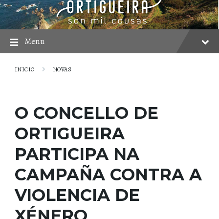
Skip
Skip
Skip
to
to
to
content
main
footer
navigation
Menu
INICIO
NOVAS
O CONCELLO DE
ORTIGUEIRA
PARTICIPA NA
CAMPAÑA CONTRA A
VIOLENCIA DE
XÉNERO