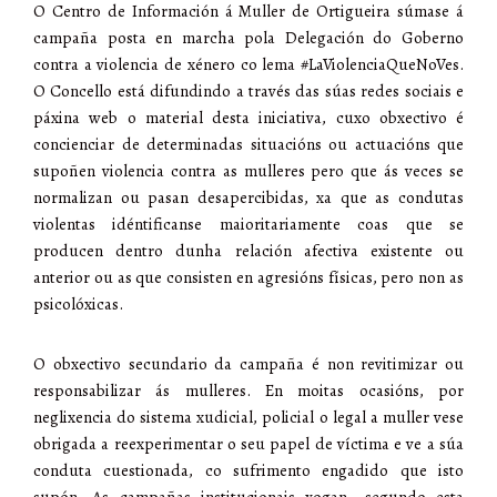
O Centro de Información á Muller de Ortigueira súmase á
campaña posta en marcha pola Delegación do Goberno
contra a violencia de xénero co lema #LaViolenciaQueNoVes.
O Concello está difundindo a través das súas redes sociais e
páxina web o material desta iniciativa, cuxo obxectivo é
concienciar de determinadas situacións ou actuacións que
supoñen violencia contra as mulleres pero que ás veces se
normalizan ou pasan desapercibidas, xa que as condutas
violentas idéntificanse maioritariamente coas que se
producen dentro dunha relación afectiva existente ou
anterior ou as que consisten en agresións físicas, pero non as
psicolóxicas.
O obxectivo secundario da campaña é non revitimizar ou
responsabilizar ás mulleres. En moitas ocasións, por
neglixencia do sistema xudicial, policial o legal a muller vese
obrigada a reexperimentar o seu papel de víctima e ve a súa
conduta cuestionada, co sufrimento engadido que isto
supón. As campañas institucionais xogan -segundo esta