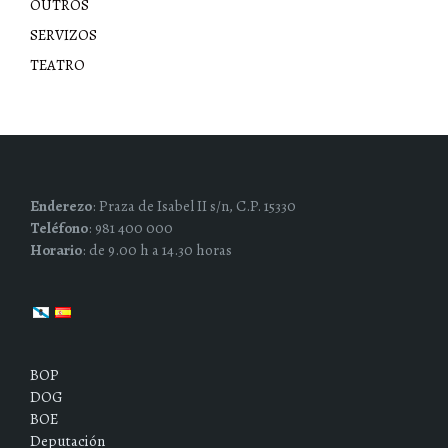
OUTROS
SERVIZOS
TEATRO
Enderezo
: Praza de Isabel II s/n, C.P. 15330
Teléfono
: 981 400 000
Horario
: de 9.00 h a 14.30 horas
BOP
DOG
BOE
Deputación