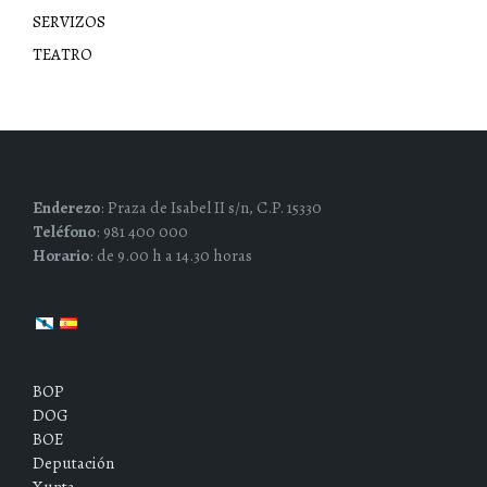
SERVIZOS
TEATRO
Enderezo
: Praza de Isabel II s/n, C.P. 15330
Teléfono
: 981 400 000
Horario
: de 9.00 h a 14.30 horas
BOP
DOG
BOE
Deputación
Xunta