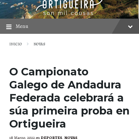
Skip
Skip
Skip
to
to
to
content
main
footer
navigation
Menu
INICIO
NOVAS
O Campionato
Galego de Andadura
Federada celebrará a
súa primeira proba en
Ortigueira
18 Marzo, 2022
en
DEPORTES
,
NOVAS