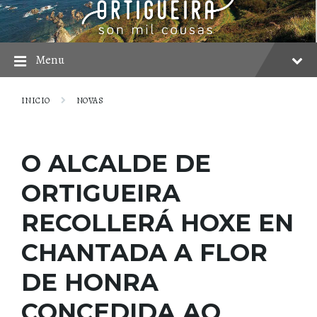
Skip
Skip
Skip
to
to
to
content
main
footer
navigation
Menu
INICIO
NOVAS
O ALCALDE DE
ORTIGUEIRA
RECOLLERÁ HOXE EN
CHANTADA A FLOR
DE HONRA
CONCEDIDA AO