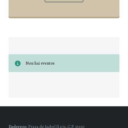
Non hai eventos
Enderezo
: Praza de Isabel II s/n, C.P. 15330