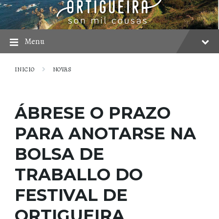
Skip
Skip
Skip
to
to
to
content
main
footer
navigation
Menu
INICIO
NOVAS
ÁBRESE O PRAZO
PARA ANOTARSE NA
BOLSA DE
TRABALLO DO
FESTIVAL DE
ORTIGUEIRA