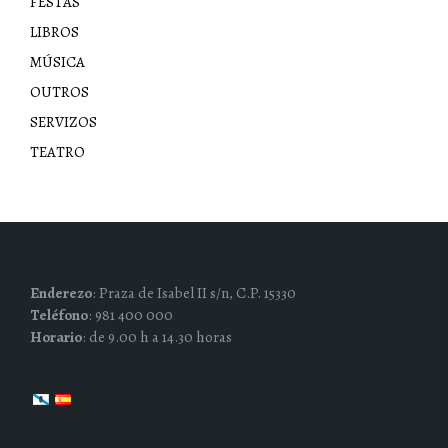
FESTAS
LIBROS
MÚSICA
OUTROS
SERVIZOS
TEATRO
Enderezo
: Praza de Isabel II s/n, C.P. 15330
Teléfono
: 981 400 000
Horario
: de 9.00 h a 14.30 horas