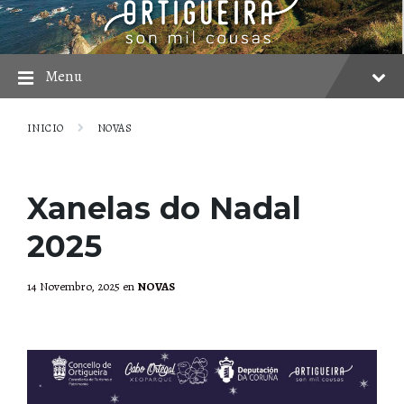
Skip
Skip
Skip
to
to
to
content
main
footer
navigation
Menu
INICIO
NOVAS
Xanelas do Nadal
2025
14 Novembro, 2025
en
NOVAS