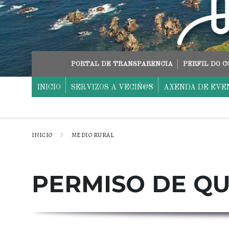
Skip
Skip
Skip
to
to
to
content
main
footer
navigation
PORTAL DE TRANSPARENCIA
PERFIL DO 
INICIO
SERVIZOS A VECIÑ@S
AXENDA DE EVE
INICIO
MEDIO RURAL
PERMISO DE Q