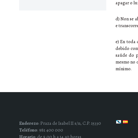
apagar o l
d) Non se a
e transcorr
e) En toda 
debido con
saúde do p
mesmo no ca
mínimo.
Enderezo
: Praza de Isabel II s/n, C.P. 15330
Teléfono
: 981 400 000
Horario
: de 9.00 h a 14.30 horas