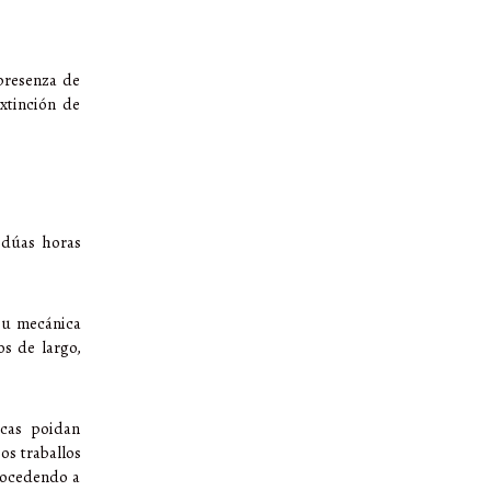
presenza de
xtinción de
a dúas horas
 ou mecánica
s de largo,
icas poidan
os traballos
rocedendo a