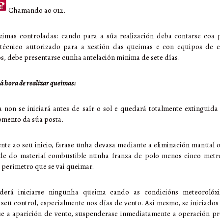
Chamando ao 012.
eimas controladas: cando para a súa realización deba contarse coa 
 técnico autorizado para a xestión das queimas e con equipos de e
s, debe presentarse cunha antelación mínima de sete días.
 á hora de realizar queimas:
 non se iniciará antes de saír o sol e quedará totalmente extinguid
omento da súa posta.
nte ao seu inicio, farase unha devasa mediante a eliminación manual
ade do material combustible nunha franxa de polo menos cinco metro
perímetro que se vai queimar.
erá iniciarse ningunha queima cando as condicións meteorolóx
o seu control, especialmente nos días de vento. Así mesmo, se iniciados 
se a aparición de vento, suspenderase inmediatamente a operación p