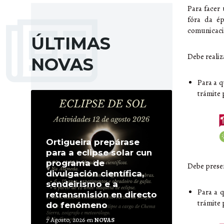
Para facer 
fóra da ép
comunicaci
ÚLTIMAS
Debe realiz
NOVAS
Para a q
More
trámite 
Ortigueira prepárase
para a eclipse solar cun
programa de
Debe prese
divulgación científica,
sendeirismo e a
Para a q
retransmisión en directo
trámite 
do fenómeno
7 Agosto, 2026
en
NOVAS