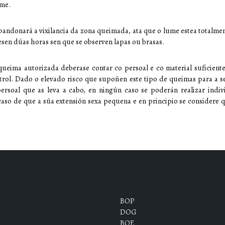
ume.
bandonará a vixilancia da zona queimada, ata que o lume estea totalm
esen dúas horas sen que se observen lapas ou brasas.
queima autorizada deberase contar co persoal e co material suficient
trol. Dado o elevado risco que supoñen este tipo de queimas para a s
ersoal que as leva a cabo, en ningún caso se poderán realizar indiv
so de que a súa extensión sexa pequena e en principio se considere q
BOP
DOG
BOE