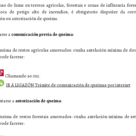
uso do lume en terreos agrícolas, forestais e zonas de influencia fore
oca de perigo alto de incendios, é obrigatorio dispoñer da cor
ón ou autorización de queima.
arse a
comunicación previa de queima
:
ueima de restos agrícolas amoreados: cunha antelación mínima de dou
pode facerse:
Chamando ao 012.
IR Á LIGAZÓN Trámite de comunicación de queimas por internet
ntarse a
autorización de queima
:
ueima de restos forestais amoreados: cunha antelación mínima de set
pode facerse: