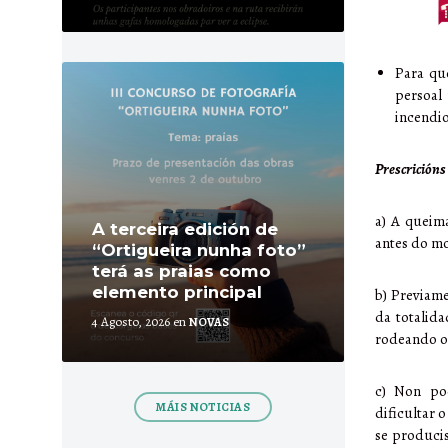
More
Para qu
persoal
incendio
Prescricións
a) A queima
A terceira edición de
antes do m
“Ortigueira nunha foto”
terá as praias como
elemento principal
b) Previame
da totalid
4 Agosto, 2026
en
NOVAS
rodeando o 
c) Non pod
MÁIS NOTICIAS
dificultar 
se produci