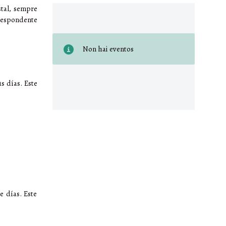
stal, sempre
respondente
Non hai eventos
s días. Este
e días. Este