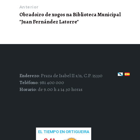
Anterior
Obradoiro de xogos na Biblioteca Municipal
"Juan Fernández Latorre"
Enderezo
: Praza de Isabel II s/n, C.P. 15330
Teléfono
: 981 400 000
Horario
: de 9.00 h a 14.30 horas