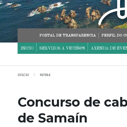
Skip
Skip
Skip
to
to
to
content
main
footer
navigation
PORTAL DE TRANSPARENCIA
PERFIL DO 
INICIO
SERVIZOS A VECIÑ@S
AXENDA DE EVE
INICIO
NOVAS
Concurso de ca
de Samaín