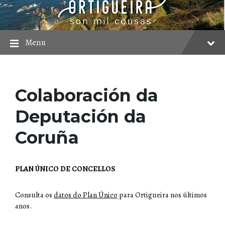
Skip
Skip
Skip
to
to
to
content
main
footer
navigation
Menu
Colaboración da
Deputación da
Coruña
PLAN ÚNICO DE CONCELLOS
Consulta os
datos do Plan Único
para Ortigueira nos últimos
anos.