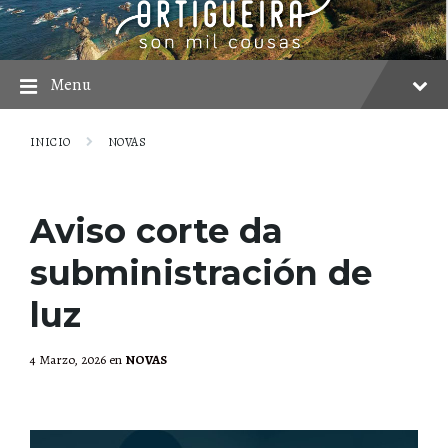
Skip
Skip
Skip
to
to
to
content
main
footer
navigation
Menu
INICIO
NOVAS
Aviso corte da
subministración de
luz
4 Marzo, 2026
en
NOVAS