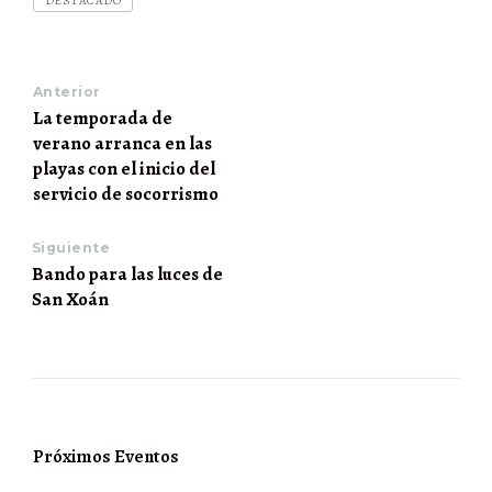
DESTACADO
las
directrices
marcadas
por
el
Anterior
IV
La temporada de
Plan
verano arranca en las
de
Igualdad
playas con el inicio del
de
servicio de socorrismo
Oportunidades
entre
Mujeres
Siguiente
y
Bando para las luces de
Hombres
de
San Xoán
Ortigueira,
esta
actividad
se
llevó
a
cabo
con
Próximos Eventos
la
coordinación