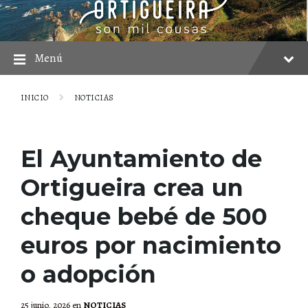
saltar
Saltar
Saltar
al
a
al
contenido
la
pie
navegación
principal
Menú
INICIO
NOTICIAS
El Ayuntamiento de
Ortigueira crea un
cheque bebé de 500
euros por nacimiento
o adopción
25 junio, 2026
en
NOTICIAS