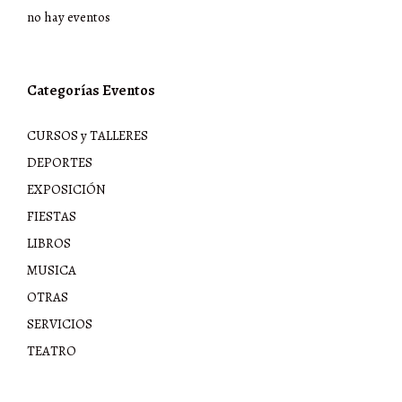
y
no hay eventos
colaboración
de
diversas
instituciones
públicas
Categorías Eventos
y
privadas.
Este
CURSOS y TALLERES
programa
es
DEPORTES
la
EXPOSICIÓN
hoja
de
FIESTAS
ruta
a
LIBROS
seguir
por
MUSICA
el
Ayuntamiento
OTRAS
en
SERVICIOS
materia
de
TEATRO
igualdad
en
seis