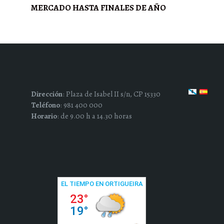
MERCADO HASTA FINALES DE AÑO
Dirección
: Plaza de Isabel II s/n, CP 15330
Teléfono
: 981 400 000
Horario
: de 9.00 h a 14.30 horas