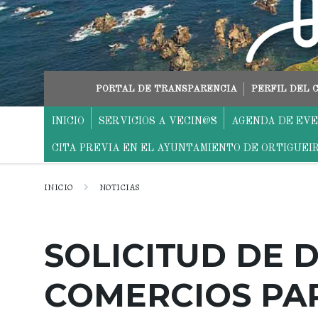
saltar
Saltar
Saltar
al
a
al
contenido
la
pie
navegación
principal
PORTAL DE TRANSPARENCIA
PERFIL DEL
INICIO
SERVICIOS A VECIN@S
AGENDA DE EV
CITA PREVIA EN EL AYUNTAMIENTO DE ORTIGUEI
INICIO
NOTICIAS
SOLICITUD DE 
COMERCIOS PA