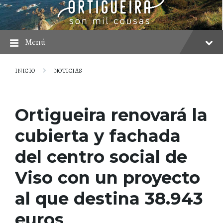
saltar
Saltar
Saltar
al
a
al
contenido
la
pie
navegación
principal
Menú
INICIO
NOTICIAS
Ortigueira renovará la
cubierta y fachada
del centro social de
Viso con un proyecto
al que destina 38.943
euros