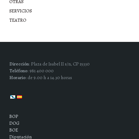
OTRAS
SERVICIOS
TEATRO
Dirección
: Plaza de Isabel II s/n, CP 15330
Teléfono
: 981 400 000
Horario
: de 9.00 h a 14.30 horas
BOP
DOG
BOE
Diputación