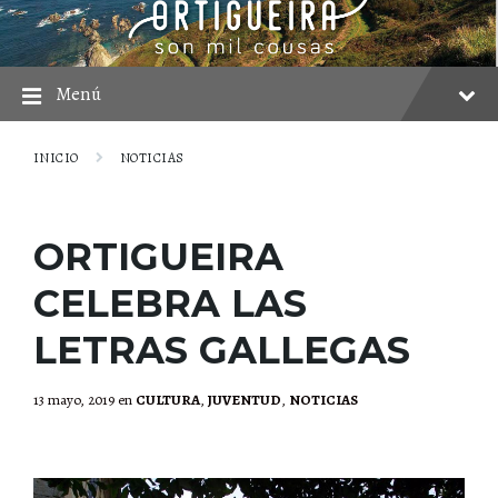
saltar
Saltar
Saltar
al
a
al
contenido
la
pie
navegación
principal
Menú
INICIO
NOTICIAS
ORTIGUEIRA
CELEBRA LAS
LETRAS GALLEGAS
13 mayo, 2019
en
CULTURA
,
JUVENTUD
,
NOTICIAS