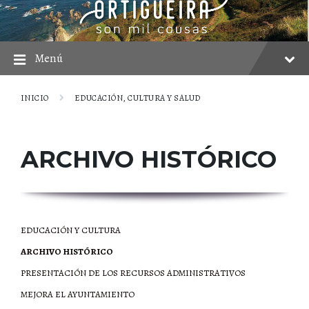
saltar
Saltar
Saltar
al
a
al
contenido
la
pie
navegación
principal
Menú
INICIO
EDUCACIÓN, CULTURA Y SALUD
ARCHIVO HISTÓRICO
EDUCACIÓN Y CULTURA
ARCHIVO HISTÓRICO
PRESENTACIÓN DE LOS RECURSOS ADMINISTRATIVOS
MEJORA EL AYUNTAMIENTO