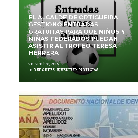
EL ALCALDE DE ORTIGUEIRA
GESTIONÓ ENTRADAS
GRATUITAS PARA QUE NIÑOS Y
NIÑAS FEDERADOS PUEDAN
ASISTIR AL TROFEO TERESA
HERRERA
7 noviembre, 2018
en
DEPORTES
,
JUVENTUD
,
NOTICIAS
Lee
mas