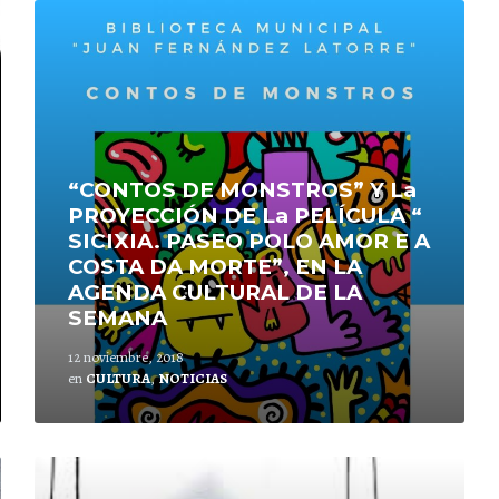
Lee
mas
“CONTOS DE MONSTROS” Y La
PROYECCIÓN DE La PELÍCULA “
SICIXIA. PASEO POLO AMOR E A
COSTA DA MORTE”, EN LA
AGENDA CULTURAL DE LA
SEMANA
12 noviembre, 2018
en
CULTURA
,
NOTICIAS
Lee
mas