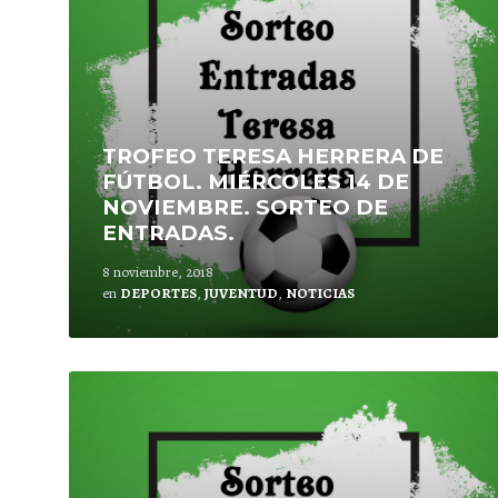
TROFEO TERESA HERRERA DE
FÚTBOL. MIÉRCOLES 14 DE
NOVIEMBRE. SORTEO DE
ENTRADAS.
8 noviembre, 2018
en
DEPORTES
,
JUVENTUD
,
NOTICIAS
Lee
mas