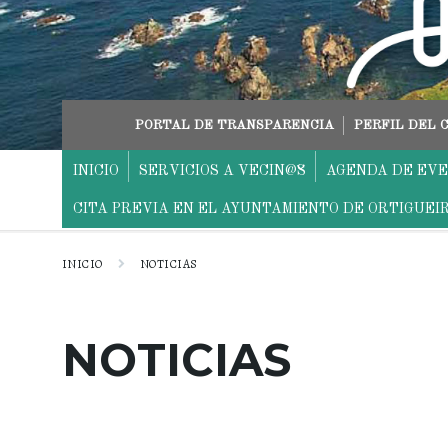
saltar
Saltar
Saltar
al
a
al
contenido
la
pie
navegación
principal
PORTAL DE TRANSPARENCIA
PERFIL DEL
INICIO
SERVICIOS A VECIN@S
AGENDA DE EV
CITA PREVIA EN EL AYUNTAMIENTO DE ORTIGUEI
INICIO
NOTICIAS
NOTICIAS