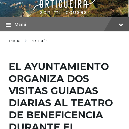
saltar
Saltar
Saltar
al
a
al
contenido
la
pie
navegación
principal
Menú
INICIO
NOTICIAS
EL AYUNTAMIENTO
ORGANIZA DOS
VISITAS GUIADAS
DIARIAS AL TEATRO
DE BENEFICENCIA
DURANTE EL