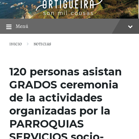
saltar
Saltar
Saltar
al
a
al
contenido
la
pie
navegación
principal
Menú
INICIO
NOTICIAS
120 personas asistan
GRADOS ceremonia
de la actividades
organizadas por la
PARROQUIAS
SERVICIOS socio-