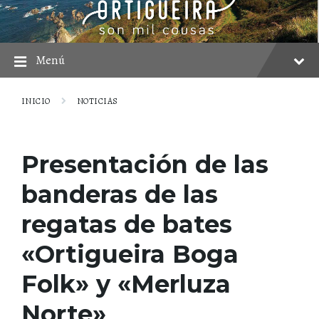
saltar
Saltar
Saltar
al
a
al
contenido
la
pie
navegación
principal
Menú
INICIO
NOTICIAS
Presentación de las
banderas de las
regatas de bates
«Ortigueira Boga
Folk» y «Merluza
Norte»