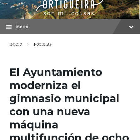
saltar
Saltar
Saltar
al
a
al
contenido
la
pie
navegación
principal
Menú
INICIO
NOTICIAS
El Ayuntamiento
moderniza el
gimnasio municipal
con una nueva
máquina
multifunción de ocho