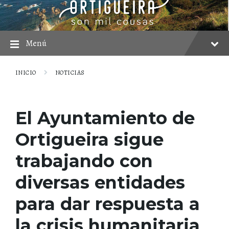
saltar
Saltar
Saltar
al
a
al
contenido
la
pie
navegación
principal
Menú
INICIO
NOTICIAS
El Ayuntamiento de
Ortigueira sigue
trabajando con
diversas entidades
para dar respuesta a
la crisis humanitaria