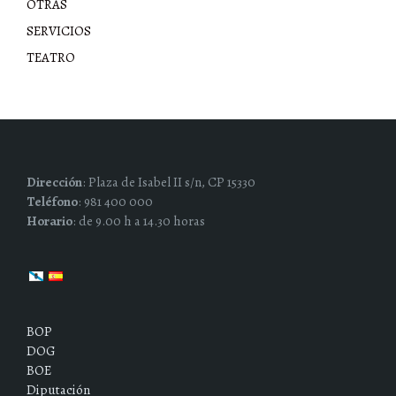
OTRAS
SERVICIOS
TEATRO
Dirección
: Plaza de Isabel II s/n, CP 15330
Teléfono
: 981 400 000
Horario
: de 9.00 h a 14.30 horas
BOP
DOG
BOE
Diputación