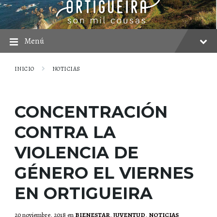
saltar
Saltar
Saltar
al
a
al
contenido
la
pie
navegación
principal
Menú
INICIO
NOTICIAS
CONCENTRACIÓN
CONTRA LA
VIOLENCIA DE
GÉNERO EL VIERNES
EN ORTIGUEIRA
20 noviembre, 2018
en
BIENESTAR
,
JUVENTUD
,
NOTICIAS