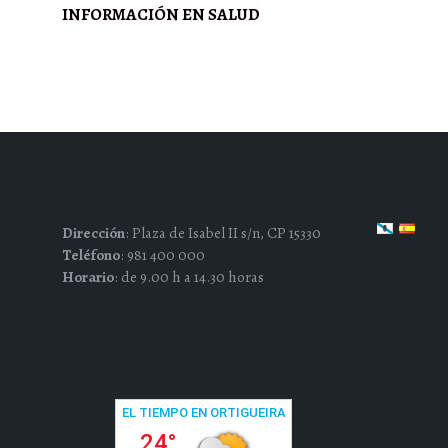
INFORMACIÓN EN SALUD
Dirección
: Plaza de Isabel II s/n, CP 15330
Teléfono
: 981 400 000
Horario
: de 9.00 h a 14.30 horas