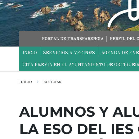
saltar
Saltar
Saltar
al
a
al
contenido
la
pie
navegación
principal
PORTAL DE TRANSPARENCIA
PERFIL DEL
INICIO
SERVICIOS A VECIN@S
AGENDA DE EV
CITA PREVIA EN EL AYUNTAMIENTO DE ORTIGUEI
INICIO
NOTICIAS
ALUMNOS Y ALU
LA ESO DEL IES