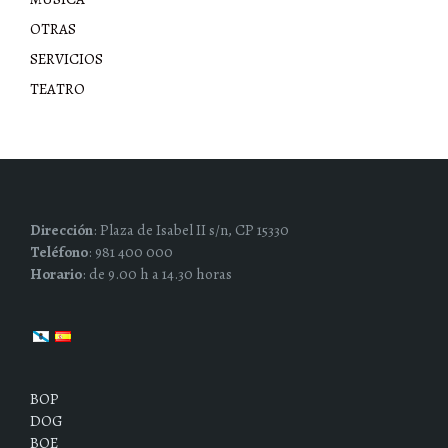
OTRAS
SERVICIOS
TEATRO
Dirección
: Plaza de Isabel II s/n, CP 15330
Teléfono
: 981 400 000
Horario
: de 9.00 h a 14.30 horas
BOP
DOG
BOE