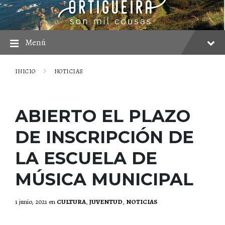
saltar
Saltar
Saltar
al
a
al
contenido
la
pie
navegación
principal
Menú
INICIO
NOTICIAS
ABIERTO EL PLAZO
DE INSCRIPCIÓN DE
LA ESCUELA DE
MÚSICA MUNICIPAL
1 junio, 2021
en
CULTURA
,
JUVENTUD
,
NOTICIAS