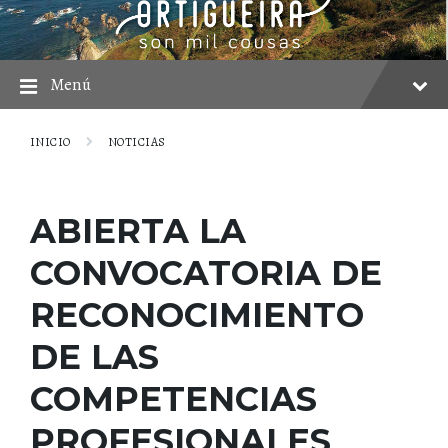
saltar
Saltar
Saltar
al
a
al
contenido
la
pie
navegación
principal
Menú
INICIO
NOTICIAS
ABIERTA LA
CONVOCATORIA DE
RECONOCIMIENTO
DE LAS
COMPETENCIAS
PROFESIONALES